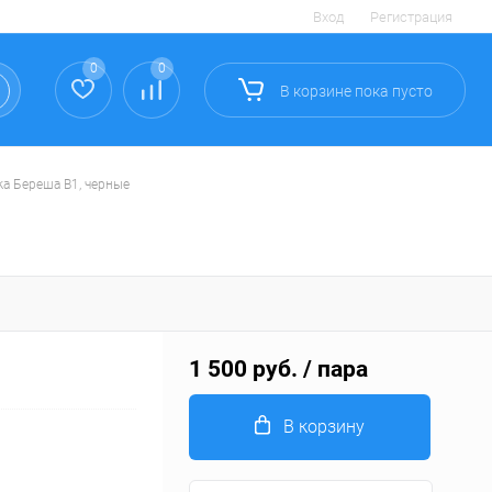
Вход
Регистрация
0
0
В корзине
пока
пусто
ка Береша B1, черные
1 500 руб.
/ пара
В корзину