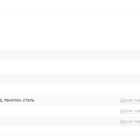
, пенолон, сталь
Другие то
Другие то
Другие то