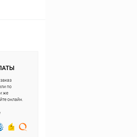
ЛАТЫ
 заказ
или по
и же
йте онлайн.
е