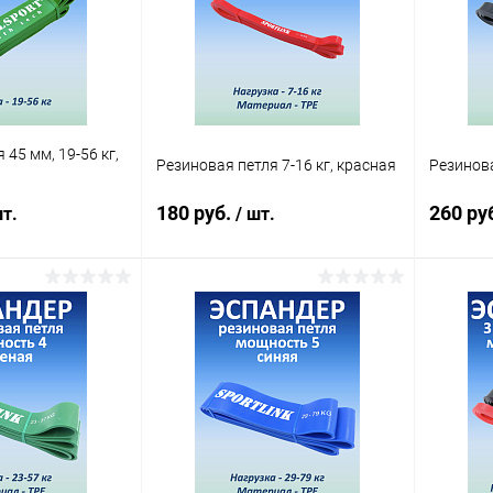
 45 мм, 19-56 кг,
Резиновая петля 7-16 кг, красная
Резинова
180 руб.
260 ру
т.
/ шт.
корзину
В корзину
ик
Сравнение
Купить в 1 клик
Сравнение
Купит
Под заказ
В избранное
В наличии
В изб