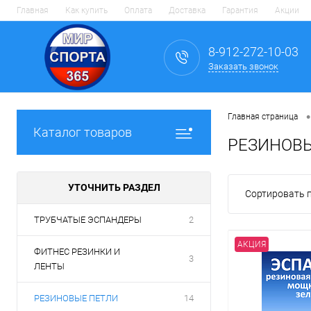
Главная
Как купить
Оплата
Доставка
Гарантия
Акции
8-912-272-10-03
Заказать звонок
•
Главная страница
Каталог товаров
РЕЗИНОВ
УТОЧНИТЬ РАЗДЕЛ
Сортировать п
ТРУБЧАТЫЕ ЭСПАНДЕРЫ
2
АКЦИЯ
ФИТНЕС РЕЗИНКИ И
3
ЛЕНТЫ
РЕЗИНОВЫЕ ПЕТЛИ
14