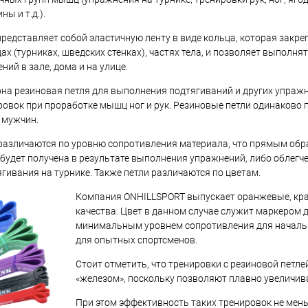
ны и т.д.).
ик
Сравнение
Купить в 1 клик
Сравнение
редставляет собой эластичную ленту в виде кольца, которая закре
Под заказ
В избранное
Под заказ
х (турниках, шведских стенках), частях тела, и позволяет выполн
ий в зале, дома и на улице.
на резиновая петля для выполнения подтягиваний и других упражн
ровок при проработке мышц ног и рук. Резиновые петли одинаково 
 мужчин.
различаются по уровню сопротивления материала, что прямым обр
я будет получена в результате выполнения упражнений, либо облег
гивания на турнике. Также петли различаются по цветам.
Компания ONHILLSPORT выпускает оранжевые, крас
качества. Цвет в данном случае служит маркером 
минимальным уровнем сопротивления для начально
для опытных спортсменов.
Стоит отметить, что тренировки с резиновой петл
«железом», поскольку позволяют плавно увеличива
При этом эффективность таких тренировок не мень