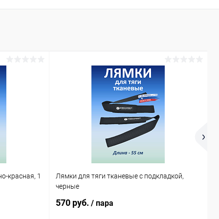
но-красная, 1
Лямки для тяги тканевые с подкладкой,
У
черные
570 руб.
2
/ пара