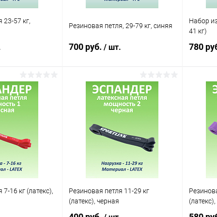
 23-57 кг,
Набор из
Резиновая петля, 29-79 кг, синяя
41 кг)
700 руб.
780 ру
.
/ шт.
корзину
В корзину
ик
Сравнение
Купить в 1 клик
Сравнение
Купит
В наличии
В избранное
В наличии
В изб
7-16 кг (латекс),
Резиновая петля 11-29 кг
Резинова
(латекс), черная
(латекс)
400 руб.
580 ру