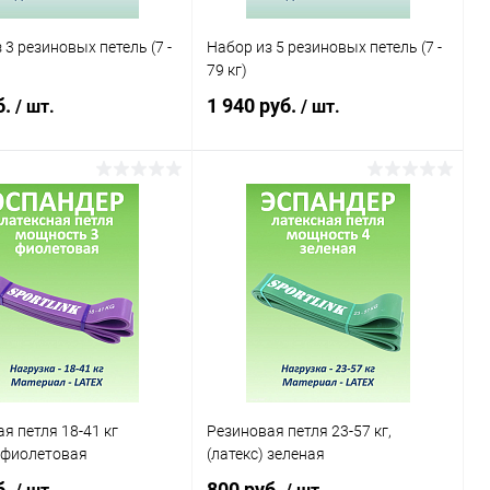
 3 резиновых петель (7 -
Набор из 5 резиновых петель (7 -
79 кг)
б.
1 940 руб.
/ шт.
/ шт.
В корзину
В корзину
ь в 1 клик
Сравнение
Купить в 1 клик
Сравнение
ранное
В наличии
В избранное
В наличии
я петля 18-41 кг
Резиновая петля 23-57 кг,
, фиолетовая
(латекс) зеленая
б.
800 руб.