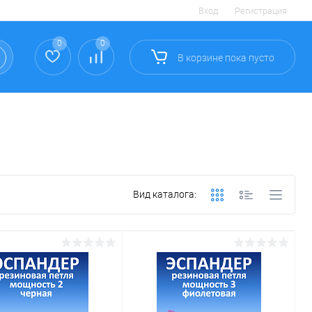
Вход
Регистрация
0
0
В корзине
пока
пусто
Вид каталога: