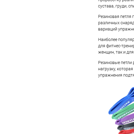
сустава, груди, спи
Купить в 1 кл
Резиновая петля п
В избранное
различных снаряда
вариаций упражнен
Наиболее популяр
для фитнес-трени
женщин, так и для
Резиновые петли 
нагрузку, котора
упражнения подтя