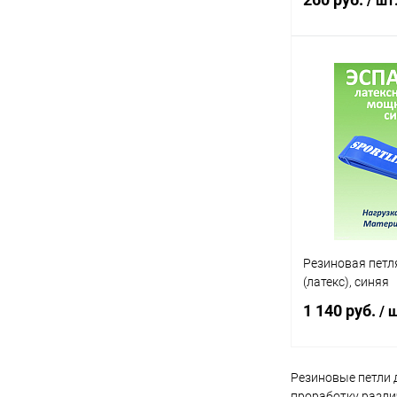
/ шт
В 
Купить в 1 кл
В избранное
Резиновая петля
(латекс), синяя
1 140 руб.
/ ш
Резиновые петли 
В 
проработку различ