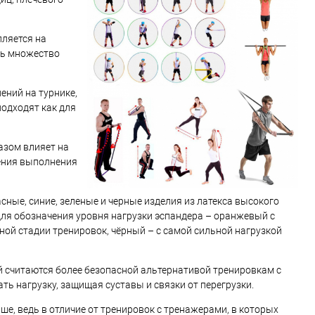
пляется на
ять множество
ений на турнике,
подходят как для
азом влияет на
чения выполнения
ные, синие, зеленые и черные изделия из латекса высокого
для обозначения уровня нагрузки эспандера – оранжевый с
й стадии тренировок, чёрный – с самой сильной нагрузкой
ей считаются более безопасной альтернативой тренировкам с
ть нагрузку, защищая суставы и связки от перегрузки.
ше, ведь в отличие от тренировок с тренажерами, в которых