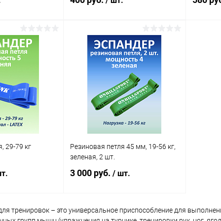
.
/ шт.
корзину
В корзину
ик
Сравнение
Купить в 1 клик
Сравнение
Купит
В наличии
В избранное
В наличии
В изб
, 29-79 кг
Резиновая петля 45 мм, 19-56 кг,
зеленая, 2 шт.
3 000 руб.
т.
/ шт.
для тренировок – это универсальное приспособление для выполне
корзину
В корзину
ных групп мышц (упражнения на турнике, тренировки рук, ног, ягод