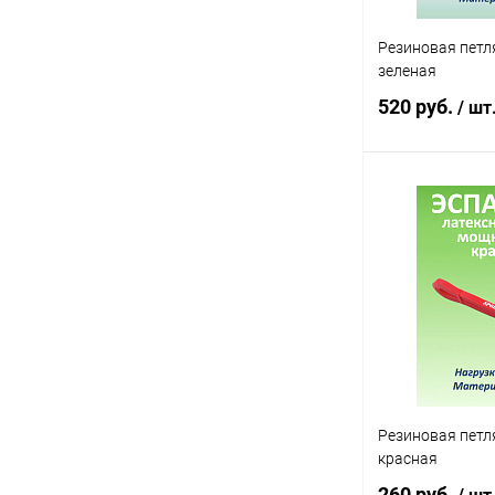
Резиновая петля
зеленая
520 руб.
/ шт
В 
Купить в 1 кл
В избранное
Резиновая петля 
красная
260 руб.