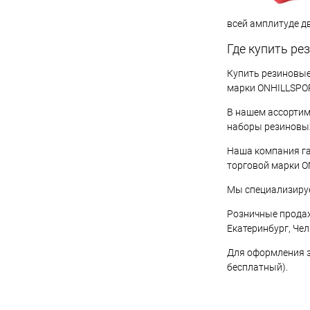
всей амплитуде д
Где купить ре
Купить резиновые
марки ONHILLSPOR
В нашем ассортим
наборы резиновых
Наша компания га
торговой марки O
Мы специализируе
Розничные продаж
Екатеринбург, Че
Для оформления з
бесплатный).