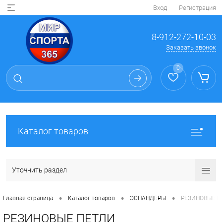
Вход
Регистрация
8-912-272-10-03
Заказать звонок
0
Каталог товаров
Уточнить раздел
•
•
•
Главная страница
Каталог товаров
ЭСПАНДЕРЫ
РЕЗИНОВЫЕ П
РЕЗИНОВЫЕ ПЕТЛИ