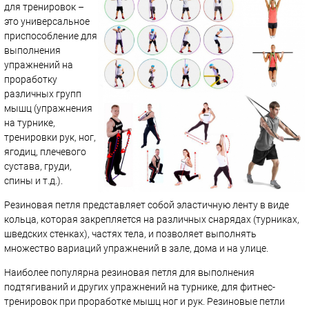
для тренировок –
это универсальное
приспособление для
выполнения
упражнений на
проработку
различных групп
мышц (упражнения
на турнике,
тренировки рук, ног,
ягодиц, плечевого
сустава, груди,
спины и т.д.).
Резиновая петля представляет собой эластичную ленту в виде
кольца, которая закрепляется на различных снарядах (турниках,
шведских стенках), частях тела, и позволяет выполнять
множество вариаций упражнений в зале, дома и на улице.
Наиболее популярна резиновая петля для выполнения
подтягиваний и других упражнений на турнике, для фитнес-
тренировок при проработке мышц ног и рук. Резиновые петли