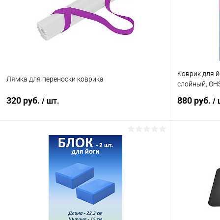
В избранное
Под заказ
В избранн
Коврик для й
Лямка для переноски коврика
слойный, OHS
320 руб.
880 руб.
/ шт.
/ 
В корзину
Купить в 1 клик
Сравнение
Купить в 1
В избранное
В наличии
В избранн