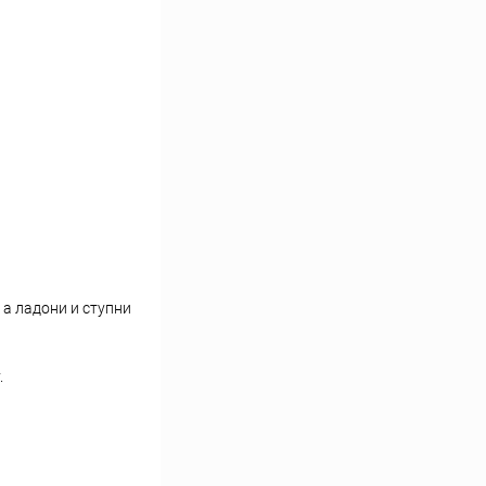
а ладони и ступни
.