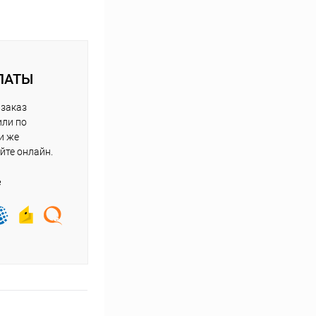
ЛАТЫ
 заказ
или по
и же
йте онлайн.
е