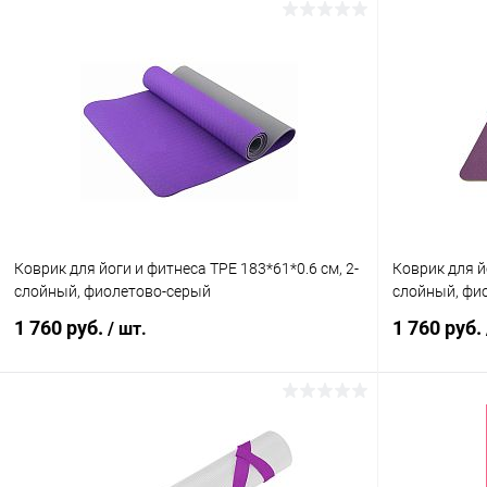
Коврик для йоги и фитнеса TPE 183*61*0.6 см, 2-
Коврик для й
слойный, фиолетово-серый
слойный, фи
1 760 руб.
1 760 руб.
/ шт.
В корзину
Купить в 1 клик
Сравнение
Купить в 1