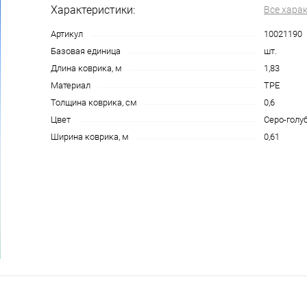
Характеристики:
Все хара
Артикул
10021190
Базовая единица
шт.
Длина коврика, м
1,83
Материал
TPE
Толщина коврика, см
0,6
Цвет
Серо-голу
Ширина коврика, м
0,61