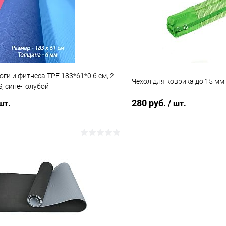
ое
Под заказ
В избранное
оги и фитнеса TPE 183*61*0.6 см, 2-
Чехол для коврика до 15 мм
, сине-голубой
280 руб.
шт.
/ шт.
В корзину
В корз
 клик
Сравнение
Купить в 1 клик
ое
Под заказ
В избранное
Цвет
черный
синий
зеленый