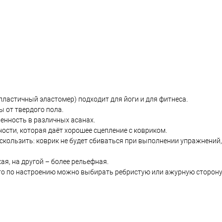
опластичный эластомер) подходит для йоги и для фитнеса.
ы от твердого пола.
енность в различных асанах.
ости, которая даёт хорошее сцепление с ковриком.
кользить: коврик не будет сбиваться при выполнении упражнений, 
ая, на другой – более рельефная.
то по настроению можно выбирать ребристую или ажурную сторону