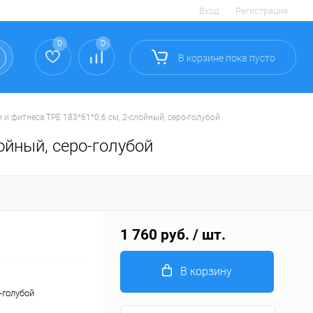
Вход
Регистрация
0
0
В корзине
пока
пусто
 и фитнеса TPE 183*61*0.6 см, 2-слойный, серо-голубой
ойный, серо-голубой
1 760 руб.
/ шт.
В корзину
-голубой