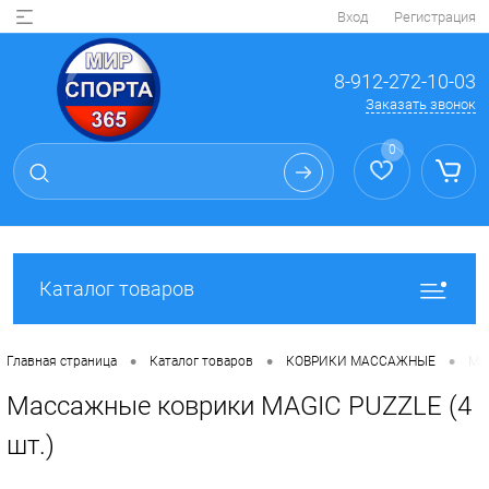
Вход
Регистрация
8-912-272-10-03
Заказать звонок
0
Каталог товаров
•
•
•
Главная страница
Каталог товаров
КОВРИКИ МАССАЖНЫЕ
Мас
Массажные коврики MAGIC PUZZLE (4
шт.)