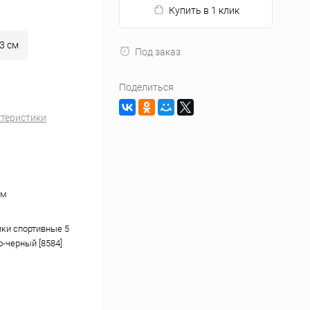
Купить в 1 клик
43 см
Под заказ
Поделиться
ктеристики
см
ки спортивные 5
о-черный [8584]