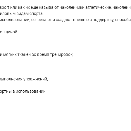
port или как их ещё называют наколенники атлетические, наколенни
силовым видам спорта.
 использовании, согревают и создают внешнюю поддержку, способ
толщиной.
и мягких тканей во время тренировок,
выполнения упражнений,
фортны в использовании