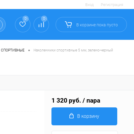
Вход
Регистрация
0
0
В корзине
пока
пусто
•
 СПОРТИВНЫЕ
Наколенники спортивные 5 мм, зелено-черный
1 320 руб.
/ пара
В корзину