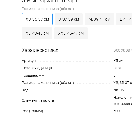
Другие варианты товара:
Размер наколенника (обхват):
XS, 35-37 см
S, 37-39 см
M, 39-41 см
L, 41-
XL, 43-45 см
XXL, 45-47 см
Характеристики:
Все хара
Артикул
К5-зч
Базовая единица
пара
Толщина, мм
5
Размер наколенника (обхват)
XS, 35-37 
Код
NK-0511
Наколенни
Элемент каталога
мм, зелен
Вес (грамм)
500