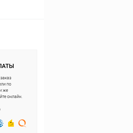
ЛАТЫ
 заказ
или по
и же
йте онлайн.
е