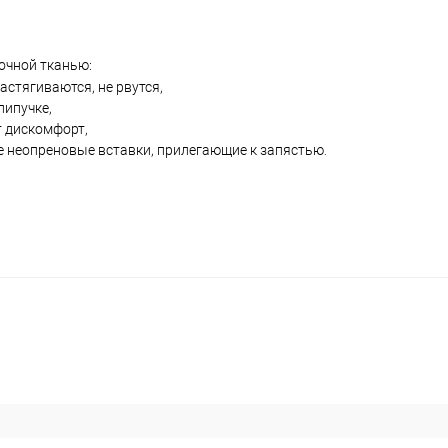
очной тканью:
астягиваются, не рвутся,
липучке,
т дискомфорт,
е неопреновые вставки, прилегающие к запястью
.