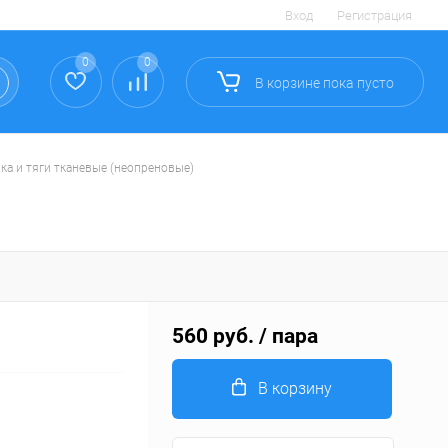
Вход
Регистрация
0
0
В корзине
пока
пусто
ка и тяги тканевые (неопреновые)
560 руб.
/ пара
В корзину