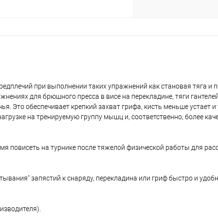
едплечий при выполнении таких упражнений как становая тяга и 
жнениях для брюшного пресса в висе на перекладине, тяги гантелей
ья. Это обеспечивает крепкий захват грифа, кисть меньше устает 
агрузке на тренируемую группу мышц и, соответственно, более кач
я повисеть на турнике после тяжелой физической работы для рас
тывания" запястий к снаряду, перекладина или гриф быстро и удобн
оизводителя).