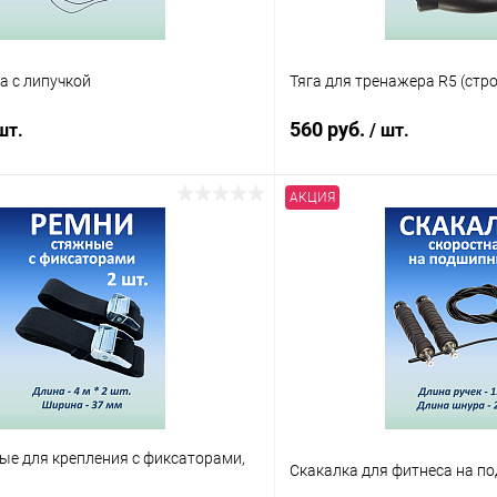
а с липучкой
Тяга для тренажера R5 (стро
560 руб.
шт.
/ шт.
АКЦИЯ
В корзину
В корз
 клик
Сравнение
Купить в 1 клик
ое
В наличии
В избранное
ые для крепления с фиксаторами,
Скакалка для фитнеса на п