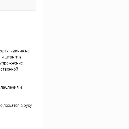
подтягивания на
 и штанги в
и упражнение
ественной
слабления и
о ложатся в руку.