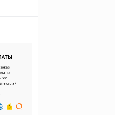
ЛАТЫ
 заказ
или по
и же
йте онлайн.
е