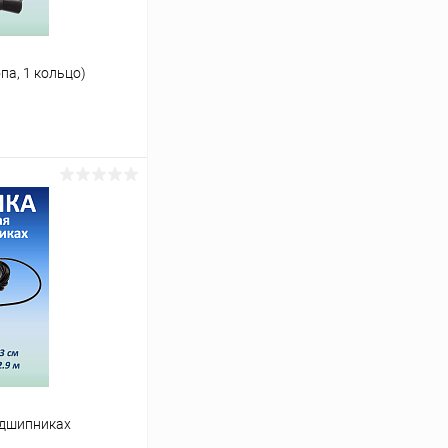
па, 1 кольцо)
ину
Сравнение
В наличии
одшипниках