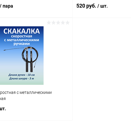
520 руб.
/ пара
/ шт.
В корзину
В корз
 клик
Сравнение
Купить в 1 клик
ое
В наличии
В избранное
оростная c металлическими
ная
шт.