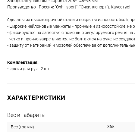
Заводская упаковка - коробка 205*145*95 мм.
Производство - Россия: "Onhillsport" ("Онхиллспорт"). Качество!
деланы из высокопрочной стали и покрыты износостойкой, пр
С
- широкие нейлоновые манжеты - прочные и износостойкие, не р
- фиксируются на запястья с помощью регулируемого ремня на 
- четко и прочно закрепляются, не болтаются на руке, не создаю
- защиту от натираний и мозолей обеспечивают дополнительны
Комплектация:
• крюки для рук - 2 шт.
ХАРАКТЕРИСТИКИ
Вес и габариты
365
Вес (грамм)