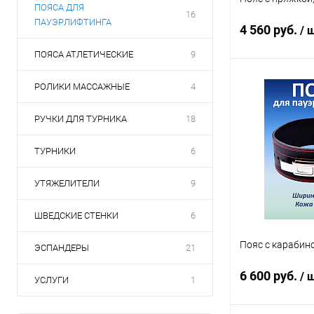
ПОЯСА ДЛЯ
16
ПАУЭРЛИФТИНГА
4 560 руб.
/ ш
ПОЯСА АТЛЕТИЧЕСКИЕ
9
В 
РОЛИКИ МАССАЖНЫЕ
4
РУЧКИ ДЛЯ ТУРНИКА
18
Купить в 1 кл
В избранное
ТУРНИКИ
6
Размер пояса (об
УТЯЖЕЛИТЕЛИ
9
S, 60-80 см
M, 
ШВЕДСКИЕ СТЕНКИ
6
L, 80-100 см
XL
Пояс с карабино
ЭСПАНДЕРЫ
21
2XL, 100-120 см
6 600 руб.
/ ш
УСЛУГИ
1