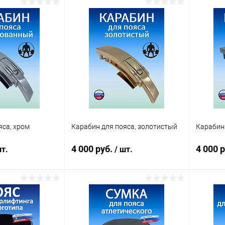
корзину
В корзину
ик
Сравнение
Купить в 1 клик
Сравнение
Купит
В наличии
В избранное
Под заказ
В изб
хват талии)
Размер пояса (обхват талии)
Размер п
70-90 см
S, 60-80 см
M, 70-90 см
S, 60-80
, 90-110 см
L, 80-100 см
XL, 90-110 см
L, 80-10
яса, хром
Карабин для пояса, золотистый
Карабин 
3XL, 110-130 см
2XL, 100-120 см
3XL, 110-130 см
2XL, 100
4 000 руб.
4 000 р
т.
/ шт.
корзину
В корзину
ик
Сравнение
Купить в 1 клик
Сравнение
Купит