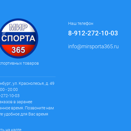
Наш телефон
8-912-272-10-03
info@mirsporta365.ru
спортивных товаров
инбург, ул. Краснолесья, д. 49
00 - 20:00
2-272-10-03
аказов в заранее
анное время. Позвоните нам
те удобное для Вас время
ть на карте