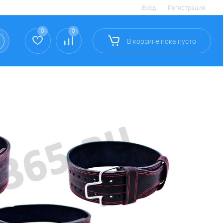
Вход
Регистрация
0
0
В корзине
пока
пусто