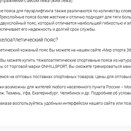
упражнений с весом лежа (жим лежа).
 пояса для пауэрлифтинга также различаются по количеству слоев 
Трехслойные пояса более жесткие и отлично подходят для тяги боль
 двухслойный пояс, который отличается наибольшей гибкостью и э
еспечивает его надежность и долгий срок службы.
желоатлетический пояс?
етический кожаный пояс Вы можете на нашем сайте «Мир спорта 36
 Вы можете купить тяжелоатлетические спортивные пояса из натур
ы от торговой марки ONHILLSPORT, Вы сможете тренироваться мак
мся на оптовых поставках спортивных товаров. Цены для оптовых
и возможны для жителей любого населенного пункта России – Моск
еж, Тюмень, Уфа, Екатеринбург, Челябинск и др. Подробнее об усло
аказа воспользуйтесь удобным интерфейсом нашего сайта или позв