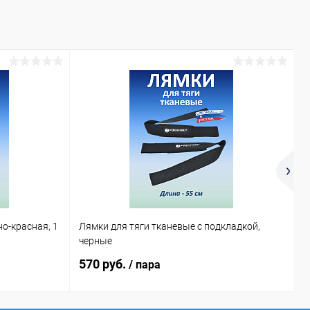
но-красная, 1
Лямки для тяги тканевые с подкладкой,
У
черные
570 руб.
2
/ пара