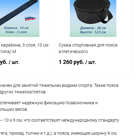
ранное
В наличии
В избранное
Под заказ
 карабина, 3 слоя, 10 см
Сумка спортивная для пояса
отипа) M
атлетического
уб.
1 260 руб.
/ шт.
/ шт.
значен для занятий тяжелыми видами спорта. Такие пояса
В корзину
В корзину
других тяжелоатлетов.
еспечивает надежную фиксацию позвоночника и
ь в 1 клик
Сравнение
Купить в 1 клик
Сравнение
ольших весов.
ранное
Под заказ
В избранное
В наличии
 10 и 6 см, что соответствует международному стандарту
, присед, толчки и т.д.), а пояса, имеющие ширину 6 см,