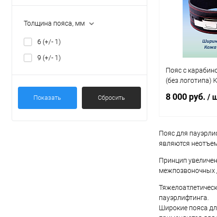
В избранное
Толщина пояса, мм
6 (+/- 1)
9 (+/- 1)
Пояс с карабино
(без логотипа) 
8 000 руб.
/ ш
Показать
Сбросить
Пояс для пауэрли
В 
являются неотъем
Принцип увеличен
Купить в 1 кл
межпозвоночных д
В избранное
Тяжелоатлетическ
пауэрлифтинга.
Широкие пояса для