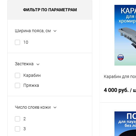
В 
ФИЛЬТР ПО ПАРАМЕТРАМ
Купить в 1 кл
Ширина пояса, см
В избранное
10
Размер пояса (об
S, 60-80 см
M, 
Застежка
L, 80-100 см
XL
Карабин
Карабин для по
2XL, 100-120 см
Пряжка
4 000 руб.
/ ш
Число слоев кожи
В 
2
3
Купить в 1 кл