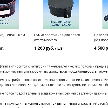
В наличии
В избранное
В наличии
В изб
м, 3 слоя, 10 см
Сумка спортивная для пояса
Пояс без
K
атлетического
(без лог
1 260 руб.
4 500 р
т.
/ шт.
фтинга относится к категории тяжелоатлетических поясов и предна
корзину
В корзину
лемой частью экипировки пауэрлифтеров и бодибилдеров, а также 
ия внутрибрюшного давления при использовании таких поясов об
ик
Сравнение
Купить в 1 клик
Сравнение
Купит
исков, что способствует уменьшению риска травм во время тяги б
В наличии
В избранное
В наличии
В изб
ие пояса представлены в виде кожаных ремней различной ширины –
 пауэрлифтинга используются при выполнении упражнений стоя (тяга