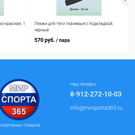
но-красная, 1
Лямки для тяги тканевые с подкладкой,
У
черные
570 руб.
2
/ пара
Наш телефон
8-912-272-10-03
info@mirsporta365.ru
спортивных товаров