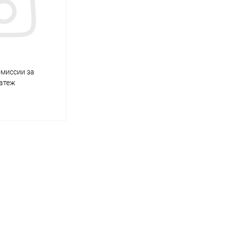
миссии за
атеж
корзину
ик
Сравнение
Под заказ