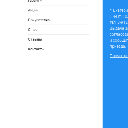
Гарантия
г. Екатер
Акции
Пн-Пт: 10:
Покупателям
тел. 8-91
Выдача з
О нас
согласов
Отзывы
и сообщи
приезда.
Контакты
Посмотре