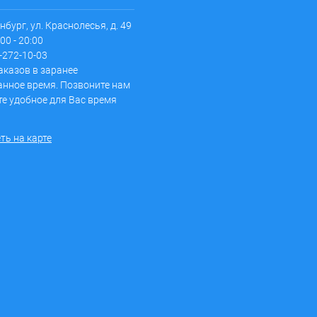
инбург, ул. Краснолесья, д. 49
00 - 20:00
2-272-10-03
аказов в заранее
анное время. Позвоните нам
те удобное для Вас время
ть на карте